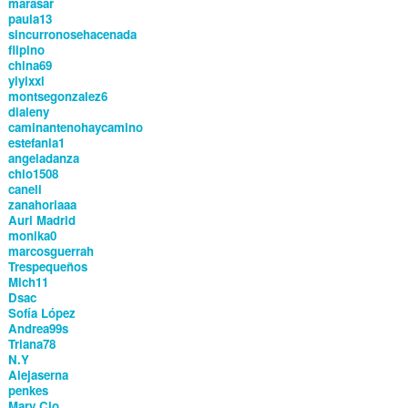
marasar
paula13
sincurronosehacenada
flipino
china69
yiyixxl
montsegonzalez6
dialeny
caminantenohaycamino
estefania1
angeladanza
chio1508
caneli
zanahoriaaa
Auri Madrid
monika0
marcosguerrah
Trespequeños
Mich11
Dsac
Sofía López
Andrea99s
Triana78
N.Y
Alejaserna
penkes
Mary Cjo