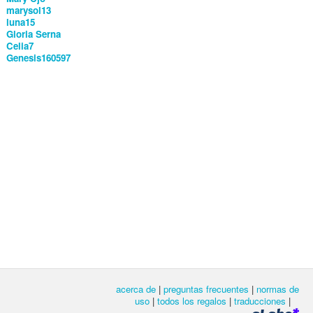
marysol13
luna15
Gloria Serna
Celia7
Genesis160597
acerca de
|
preguntas frecuentes
|
normas de
uso
|
todos los regalos
|
traducciones
|