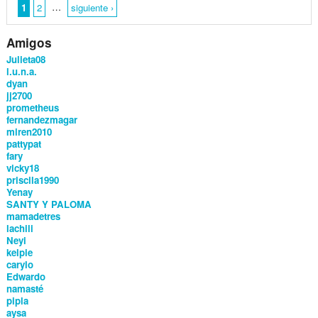
…
1
2
siguiente ›
Amigos
Julieta08
l.u.n.a.
dyan
jj2700
prometheus
fernandezmagar
miren2010
pattypat
fary
vicky18
priscila1990
Yenay
SANTY Y PALOMA
mamadetres
lachili
Neyi
kelpie
carylo
Edwardo
namasté
pipla
aysa