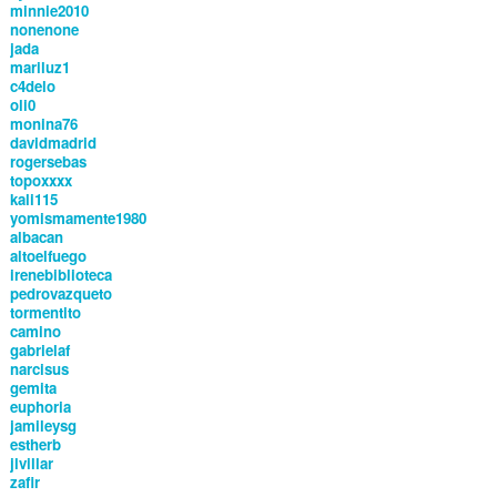
minnie2010
nonenone
jada
mariluz1
c4delo
oli0
monina76
davidmadrid
rogersebas
topoxxxx
kali115
yomismamente1980
albacan
altoelfuego
irenebiblioteca
pedrovazqueto
tormentito
camino
gabrielaf
narcisus
gemita
euphoria
jamileysg
estherb
jlvillar
zafir