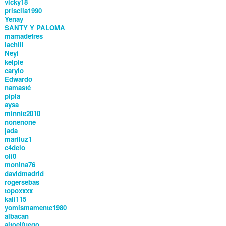
vicky18
priscila1990
Yenay
SANTY Y PALOMA
mamadetres
lachili
Neyi
kelpie
carylo
Edwardo
namasté
pipla
aysa
minnie2010
nonenone
jada
mariluz1
c4delo
oli0
monina76
davidmadrid
rogersebas
topoxxxx
kali115
yomismamente1980
albacan
altoelfuego