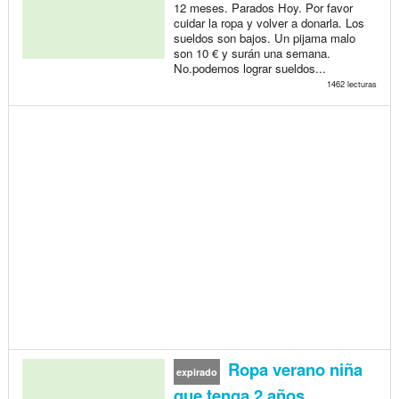
12 meses. Parados Hoy. Por favor
cuidar la ropa y volver a donarla. Los
sueldos son bajos. Un pijama malo
son 10 € y surán una semana.
No.podemos lograr sueldos...
1462 lecturas
Ropa verano niña
expirado
que tenga 2 años