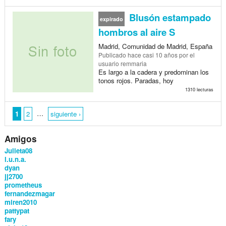
Blusón estampado
expirado
hombros al aire S
Madrid, Comunidad de Madrid, España
Publicado
hace casi 10 años
por el
usuario remmaria
Es largo a la cadera y predominan los
tonos rojos. Paradas, hoy
1310 lecturas
…
1
2
siguiente ›
Amigos
Julieta08
l.u.n.a.
dyan
jj2700
prometheus
fernandezmagar
miren2010
pattypat
fary