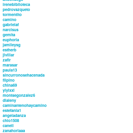
irenebiblioteca
pedrovazqueto
tormentito
camino
gabrielaf
narcisus
gemita
euphoria
jamileysg
estherb
jlvillar
zafir
marasar
paula13
sincurronosehacenada
flipino
china69
yiyixxl
montsegonzalez6
dialeny
caminantenohaycamino
estefania1
angeladanza
chio1508
caneli
zanahoriaaa