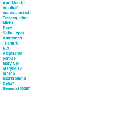
Auri Madrid
monika0
marcosguerrah
Trespequeños
Mich11
Dsac
Sofía López
Andrea99s
Triana78
N.Y
Alejaserna
penkes
Mary Cjo
marysol13
luna15
Gloria Serna
Celia7
Genesis160597